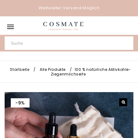
Weltweiter Versand Möglich
Startseite
/
Alle Produkte
/
100 % natürliche Aktivkohle-
Ziegenmilchseife
-9%
🔍