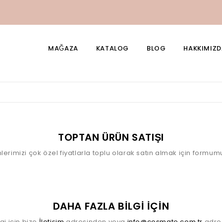
MAĞAZA
KATALOG
BLOG
HAKKIMIZD
TOPTAN ÜRÜN SATIŞI
nlerimizi çok özel fiyatlarla toplu olarak satın almak için formu
DAHA FAZLA BİLGİ İÇİN
lgi için bize
İletişim
adresinden veya
info@cosmate.com.tr
adres