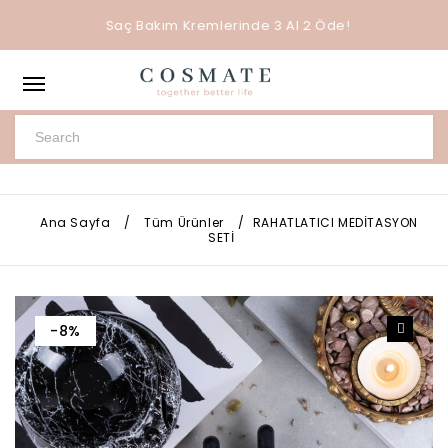
Saç Bakım Kremlerinde 3 Al 2 Öde!
Ana Sayfa
/
Tüm Ürünler
/
RAHATLATICI MEDİTASYON
SETİ
-8%
🔍