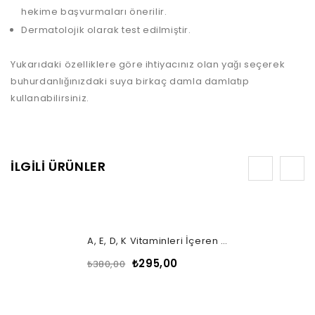
hekime başvurmaları önerilir.
Dermatolojik olarak test edilmiştir.
Yukarıdaki özelliklere göre ihtiyacınız olan yağı seçerek
buhurdanlığınızdaki suya birkaç damla damlatıp
kullanabilirsiniz.
İLGILI ÜRÜNLER
-22%
A, E, D, K Vitaminleri İçeren Aydınlatıcı Serum 30 ML
₺
295,00
₺
380,00