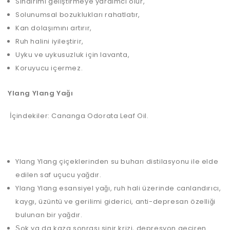
Sindirimi geliştirmeye yardımcı olur,
Solunumsal bozuklukları rahatlatır,
Kan dolaşımını artırır,
Ruh halini iyileştirir,
Uyku ve uykusuzluk için lavanta,
Koruyucu içermez.
Ylang Ylang Yağı
İçindekiler: Cananga Odorata Leaf Oil.
Ylang Ylang çiçeklerinden su buharı distilasyonu ile elde
edilen saf uçucu yağdır.
Ylang Ylang esansiyel yağı, ruh hali üzerinde canlandırıcı,
kaygı, üzüntü ve gerilimi giderici, anti-depresan özelliği
bulunan bir yağdır.
Şok ya da kaza sonrası sinir krizi, depresyon geçiren