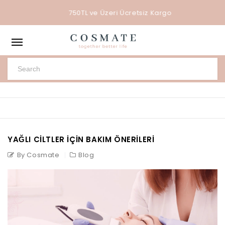
Saç Bakım Kremlerinde 3 Al 2 Öde!
YAĞLI CILTLER İÇIN BAKIM ÖNERILERI
By Cosmate
Blog