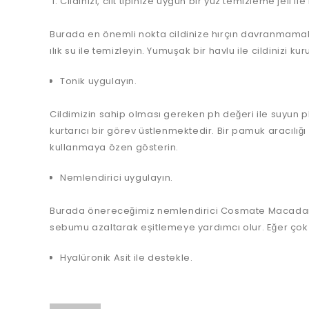
Cildinizi, cilt tipinize uygun bir yüz temizleme jeli il
Burada en önemli nokta cildinize hırçın davranmamakt
ılık su ile temizleyin. Yumuşak bir havlu ile cildinizi kur
Tonik uygulayın.
Cildimizin sahip olması gereken ph değeri ile suyun 
kurtarıcı bir görev üstlenmektedir. Bir pamuk aracılı
kullanmaya özen gösterin.
Nemlendirici uygulayın.
Burada önereceğimiz nemlendirici Cosmate Macadamia Ya
sebumu azaltarak eşitlemeye yardımcı olur. Eğer çok 
Hyalüronik Asit ile destekle.