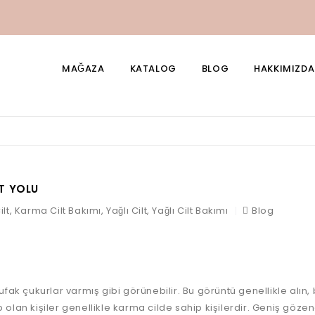
750TL ve Üzeri Ücretsiz Kargo
MAĞAZA
KATALOG
BLOG
HAKKIMIZDA
T YOLU
lt
,
Karma Cilt Bakımı
,
Yağlı Cilt
,
Yağlı Cilt Bakımı
Blog
ufak çukurlar varmış gibi görünebilir. Bu görüntü genellikle alı
 olan kişiler genellikle karma cilde sahip kişilerdir. Geniş göze