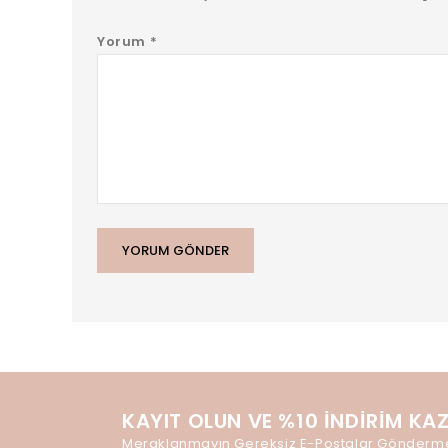
Yorum
*
KAYIT OLUN VE %10 İNDIRIM KA
Meraklanmayın Gereksiz E-Postalar Gönderm