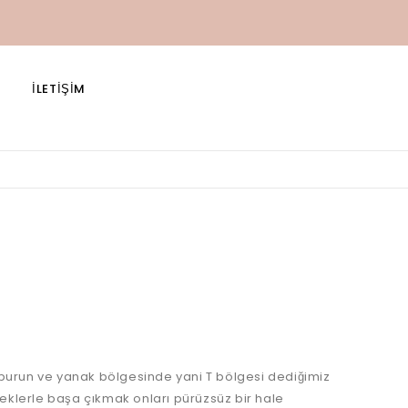
Saç Bakım Kremlerinde 3 Al 2 Öde!
İLETIŞIM
n, burun ve yanak bölgesinde yani T bölgesi dediğimiz
neklerle başa çıkmak onları pürüzsüz bir hale