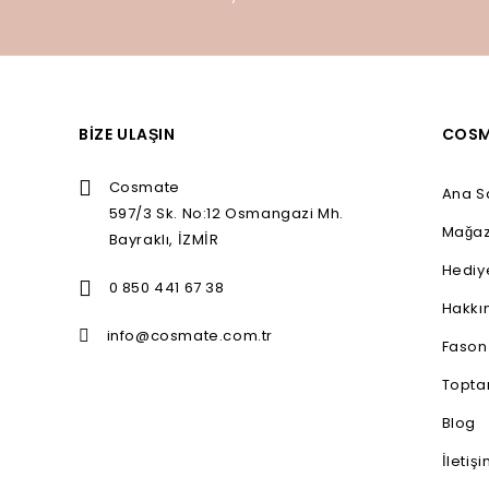
BIZE ULAŞIN
COSM
Cosmate
Ana S
597/3 Sk. No:12 Osmangazi Mh.
Mağa
Bayraklı, İZMİR
Hediy
0 850 441 67 38
Hakkı
info@cosmate.com.tr
Fason
Toptan
Blog
İletiş