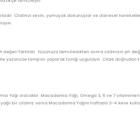
e nazikçe temizleyin.
adır. Cildinizi sevin, yumuşak dokunuşlar ve dairesel hareketle
ulayın.
ph değeri farklıdır. Yüzünüzü temizledikten sonra cildinizin ph 
ğı ile yüzünüze tampon yaparak toniği uygulayın. Cilde doğrudan
ğı olacaktır. Macadamia Yağı, Omega 3, 6 ve 7 vitaminlerini içe
yağlı bir cildiniz varsa Macadamia Yağını haftada 3-4 kere kull