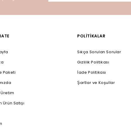
ATE
POLİTİKALAR
ayfa
Sıkça Sorulan Sorular
za
Gizlilik Politikası
e Paketi
İade Politikası
mızda
Şartlar ve Koşullar
 Üretim
 Ürün Satışı
im