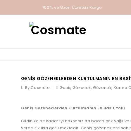
Saç Bakım Kremlerinde 3 Al 2 Öde!
GENIŞ GÖZENEKLERDEN KURTULMANIN EN BASI
By Cosmate
Geniş Gözenek
,
Gözenek
,
Karma Ci
Geniş Gözeneklerden Kurtulmanın En Basit Yolu
Cildinize ne kadar iyi baksanız da bazen çok yağlı ve 
yerde sıklıkla görülmektedir. Geniş gözeneklere sahip