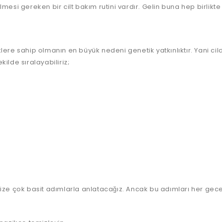
esi gereken bir cilt bakım rutini vardır. Gelin buna hep birlikte
ere sahip olmanın en büyük nedeni genetik yatkınlıktır. Yani ci
ilde sıralayabiliriz;
size çok basit adımlarla anlatacağız. Ancak bu adımları her ge